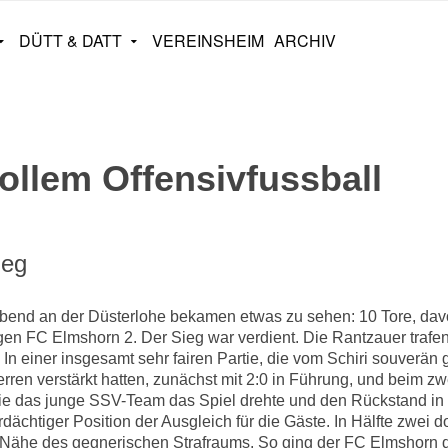
DÜTT & DATT
VEREINSHEIM
ARCHIV
tollem Offensivfussball
ieg
end an der Düsterlohe bekamen etwas zu sehen: 10 Tore, davo
gen FC Elmshorn 2. Der Sieg war verdient. Die Rantzauer trafe
In einer insgesamt sehr fairen Partie, die vom Schiri souverän g
erren verstärkt hatten, zunächst mit 2:0 in Führung, und beim z
ie das junge SSV-Team das Spiel drehte und den Rückstand in
erdächtiger Position der Ausgleich für die Gäste. In Hälfte zwei
Nähe des gegnerischen Strafraums. So ging der FC Elmshorn da