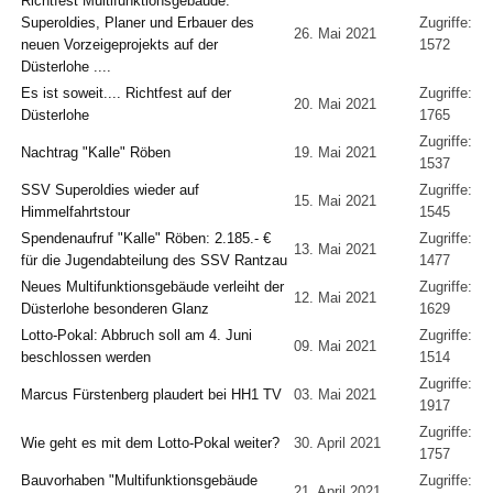
Richtfest Multifunktionsgebäude:
Superoldies, Planer und Erbauer des
Zugriffe:
26. Mai 2021
neuen Vorzeigeprojekts auf der
1572
Düsterlohe ....
Es ist soweit.... Richtfest auf der
Zugriffe:
20. Mai 2021
Düsterlohe
1765
Zugriffe:
Nachtrag "Kalle" Röben
19. Mai 2021
1537
SSV Superoldies wieder auf
Zugriffe:
15. Mai 2021
Himmelfahrtstour
1545
Spendenaufruf "Kalle" Röben: 2.185.- €
Zugriffe:
13. Mai 2021
für die Jugendabteilung des SSV Rantzau
1477
Neues Multifunktionsgebäude verleiht der
Zugriffe:
12. Mai 2021
Düsterlohe besonderen Glanz
1629
Lotto-Pokal: Abbruch soll am 4. Juni
Zugriffe:
09. Mai 2021
beschlossen werden
1514
Zugriffe:
Marcus Fürstenberg plaudert bei HH1 TV
03. Mai 2021
1917
Zugriffe:
Wie geht es mit dem Lotto-Pokal weiter?
30. April 2021
1757
Bauvorhaben "Multifunktionsgebäude
Zugriffe:
21. April 2021