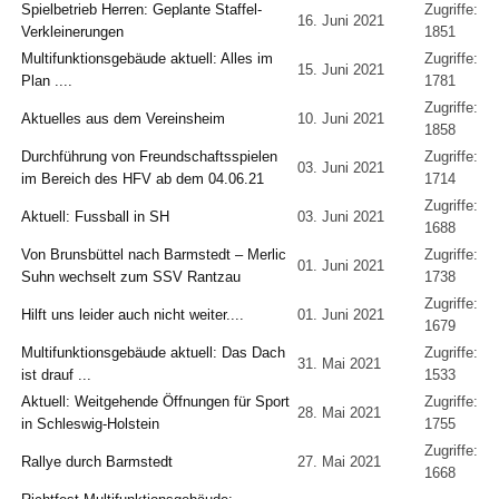
Spielbetrieb Herren: Geplante Staffel-
Zugriffe:
16. Juni 2021
Verkleinerungen
1851
Multifunktionsgebäude aktuell: Alles im
Zugriffe:
15. Juni 2021
Plan ....
1781
Zugriffe:
Aktuelles aus dem Vereinsheim
10. Juni 2021
1858
Durchführung von Freundschaftsspielen
Zugriffe:
03. Juni 2021
im Bereich des HFV ab dem 04.06.21
1714
Zugriffe:
Aktuell: Fussball in SH
03. Juni 2021
1688
Von Brunsbüttel nach Barmstedt – Merlic
Zugriffe:
01. Juni 2021
Suhn wechselt zum SSV Rantzau
1738
Zugriffe:
Hilft uns leider auch nicht weiter....
01. Juni 2021
1679
Multifunktionsgebäude aktuell: Das Dach
Zugriffe:
31. Mai 2021
ist drauf ...
1533
Aktuell: Weitgehende Öffnungen für Sport
Zugriffe:
28. Mai 2021
in Schleswig-Holstein
1755
Zugriffe:
Rallye durch Barmstedt
27. Mai 2021
1668